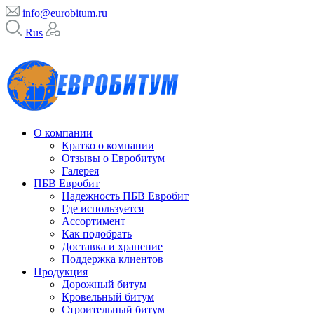
info@eurobitum.ru
Rus
info@eurobitum.ru
О компании
Кратко о компании
Отзывы о Евробитум
Галерея
ПБВ Евробит
Надежность ПБВ Евробит
Где используется
Ассортимент
Как подобрать
Доставка и хранение
Поддержка клиентов
Продукция
Дорожный битум
Кровельный битум
Строительный битум